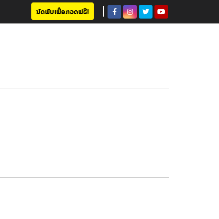
ນັດພົບເພື່ອກວດຟຣີ!
10/06/2017