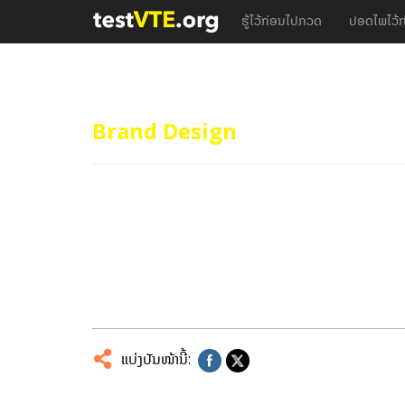
ຮູ້ໄວ້ກ່ອນໄປກວດ
ປອດໄພໄວ້ກ
Brand Design
12/06/2017
10/06/2017
ແບ່ງປັນໜ້ານີ້: