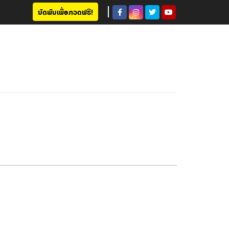
ນັດພົບເພື່ອກວດຟຣີ!