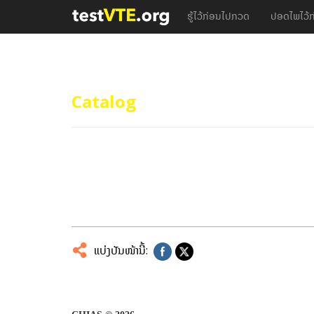
ຮູ້ໄວ້ກ່ອນໄປກວດ
ປອດໄພໄວ້ກ
Catalog
10/06/2017
ແບ່ງປັນໜ້ານີ້: