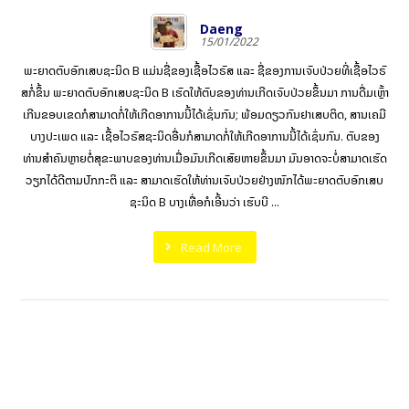
Daeng
15/01/2022
ພ​ະ​ຍາດ​ຕັບ​ອັກ​ເສບ​ຊະ​ນິດ B ແມ່ນ​ຊື່​ຂອງ​ເຊື້ອ​ໄວ​ຣັ​ສ​ ແລະ ​ຊື່​ຂອງ​ການ​ເຈັບ​ປ່ວຍ​ທີ່ເຊື້ອ​ໄວ​ຣັ​
ສ​​ກໍ່ຂຶ້ນ ພະ​ຍາດ​ຕັບ​ອັກ​ເສບ​ຊະ​ນິດ B ​ເຮັດ​ໃຫ້​ຕັບ​ຂອງ​ທ່ານ​ເກີດ​ເຈັບ​​ປ່ວຍ​ຂຶ້ນ​ມາ ການ​ດື່ມ​ເຫຼົ້າ​
ເກີນ​ຂອບ​ເຂດ​ກໍ​ສາ​ມາດ​ກໍ່​ໃຫ້​ເກີດ​ອາ​ການນີ້​ໄດ້​ເຊັ່ນ​ກັນ; ພ້ອມ​ດຽວ​ກັນຢາເສບ​ຕິດ​, ສານ​ເຄ​ມີ​
ບາງ​ປະ​ເພດ ​ແລະ ​ເຊື້ອ​ໄວຣັ​ສ​ຊະ​ນິດ​ອື່ນ​ກໍ​ສາ​ມາດ​ກໍ່​ໃຫ້​ເກີດ​ອາ​ການນີ້​ໄດ້ເຊັ່ນ​ກັນ. ຕັບ​ຂອງ​
ທ່ານ​ສຳ​ຄັນຫຼາຍ​ຕໍ່​ສຸ​ຂະ​ພາບ​ຂອງ​ທ່ານເມື່ອ​ມັນ​ເກີດ​ເສັຍ​ຫາຍ​ຂຶ້ນ​ມາ ມັນ​ອາດ​ຈະ​ບໍ່​ສາ​ມາດ​ເຮັດ​
ວຽກ​ໄດ້​ດີ​ຕາມ​ປົກ​ກະ​ຕິ ​ແລະ​ ສາ​ມາດ​ເຮັດ​ໃຫ້​ທ່ານ​ເຈັບ​ປ່ວຍ​ຢ່າງ​ໜັກ​ໄດ້ພະ​ຍາດ​ຕັບ​ອັກ​ເສບ​
ຊະ​ນິດ B ບາງ​ເທື່ອ​ກໍ​ເອີ້ນ​ວ່າ ເຮັບ​ບີ ...
Read More