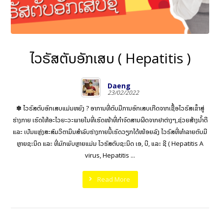
ໄວຣັສຕັບອັກເສບ ( Hepatitis )
Daeng
23/02/2022
✽ ໄວຣັສຕັບອັກເສບແມ່ນຫຍັງ ? ອາການທີ່ຕັບມີການອັກເສບເກີດຈາກເຊື້ອໄວຣັສເຂົ້າສູ່
ຮ່າງກາຍ ເຮັດໃຫ້ອະໄວຍະວະພາຍໃນທີ່ເຮັດໜ້າທີ່ກໍາຈັດສານຜິດຈາກຢາຕ່າງໆ,ຊ່ວຍສ້າງນໍ້າດີ
ແລະ ເປັນແຫຼ່ງສະສົມວິຕາມິນສໍາລັບຮ່າງກາຍນີ້ເຮັດວຽກໄດ້ໜ້ອຍລົງ ໄວຣັສທີ່ທໍາລາຍຕັບມີ
ຫຼາຍຊະນິດ ແລະ ທີ່ມັກພົບຫຼາຍແມ່ນ ໄວຮັສຕັບຊະນິດ ເອ, ບີ, ແລະ ຊີ ( Hepatitis A
virus, Hepatitis ...
Read More