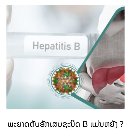
ພະຍາດຕັບອັກເສບຊະນິດ B ແມ່ນຫຍັງ ?