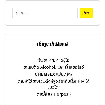
ຄົ້ນຫາ
ເລື່ອງຫາກໍ່ເຜີຍແຜ່
ຮັບຢາ PrEP ໄດ້ຢູ່ໃສ
ຢາເສບຕິດ Alcohol, ແລະ ເຊື້ອເຮສໄອວີ
CHEMSEX
ແມ່ນຫຍັງ?
ການນຳໃຊ້ສານເສບຕິດກ່ຽວຂ້ອງກັບເຊື້ອ HIV ໄດ້
ແນວໃດ?
ຕຸ່ມນ້ຳໃສ ( Herpes )