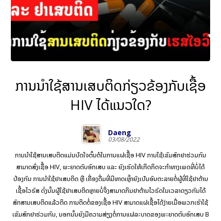
ການນຳໃຊ້ສານເສບຕິດກ່ຽວຂ້ອງກັບເຊື້ອ
HIV ໄດ້ແນວໃດ?
Daeng
03/08/2022
ການນໍາໃຊ້ສານເສບຕິດແມ່ນປັດໃຈຕົ້ນຕໍໃນການແຜ່ເຊື້ອ HIV ການ​ໃຊ້ເຂັມສັກຢາຮ່ວມກັນ
ສາມາດສົ່ງເຊື້ອ HIV, ພະຍາດຕັບອັກເສບ ແລະ ຍັງເຮັດໃຫ້ເກີດກິດຈະກໍາທາງເພດທີ່ບໍ່ໄດ້
ປ້ອງກັນ ການນໍາໃຊ້ຢາເສບຕິດ ຫຼື ເຄື່ອງດື່ມທີ່ມີທາດເຫຼົ້າຍັງເປັນອັນຕະລາຍຕໍ່ຜູ້ທີ່ໃຊ້ຢາຕ້ານ
ເຊື້ອໄວຣັສ ດັ່ງນັ້ນຜູ້ໃຊ້ຢາເສບຕິດຫຼາຍບໍ່ຈຶ່ງສາມາດກິນຢາຕ້ານໄວຣັດໃນເວລາດຽວກັນໄດ້
ສັກສານເສບຕິດແລ້ວຕິດ ການຕິດຕໍ່ຂອງເຊື້ອ HIV ສາມາດແຜ່ເຊື້ອໄດ້ງ່າຍເມື່ອພວກເຮົາໃຊ້
ເຂັມສັກຢາຮ່ວມກັນ, ນອກນັ້ນຍັງມີຄວາມສ່ຽງຕໍ່ການແຜ່ລະບາດຂອງພະຍາດຕັບອັກເສບ B