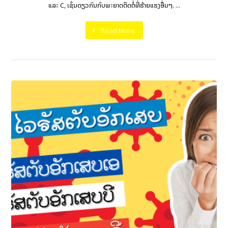
ແລະ C, ເຊັ່ນດຽວກັນກັບພະຍາດຕິດຕໍ່ທີ່ຮ້າຍແຮງອື່ນໆ. ...
Read More